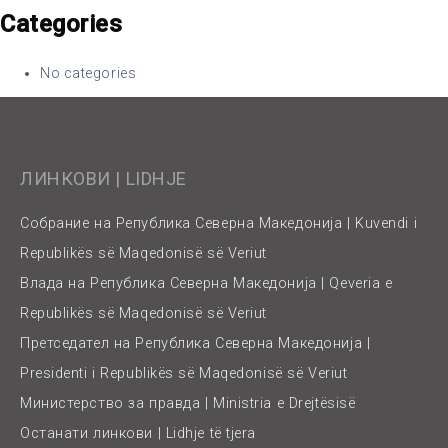
Categories
No categories
ЛИНКОВИ | LIDHJE
Собрание на Република Северна Македонија | Kuvendi i
Republikës së Maqedonisë së Veriut
Влада на Република Северна Македонија | Qeveria e
Republikës së Maqedonisë së Veriut
Претседател на Република Северна Македонија |
Presidenti i Republikës së Maqedonisë së Veriut
Министерство за правда | Ministria e Drejtësisë
Останати линкови | Lidhje të tjera