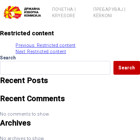
Skip
to
ПОЧЕТНА |
ПРЕБАРУВАЈ |
content
KRYESORE
KËRKONI
Restricted content
Previous:
Restricted content
Post
Next:
Restricted content
Search
navigation
Search
Recent Posts
Recent Comments
No comments to show.
Archives
No archives to show.