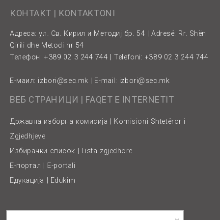
КОНТАКТ | KONTAKTONI
Адреса: ул. Св. Кирил и Методиј бр. 54 | Adresë: Rr. Shën
Qirili dhe Metodi nr 54
Телефон: +389 02 3 244 744 | Telefoni: +389 02 3 244 744
Е-маил:
izbori@sec.mk
| E-mail:
izbori@sec.mk
ВЕБ СТРАНИЦИ | FAQET E INTERNETIT
Државна изборна комисија | Komisioni Shtetëror i
Zgjedhjeve
Избирачки список | Lista zgjedhore
Е-портал | E-portali
Едукација | Edukim