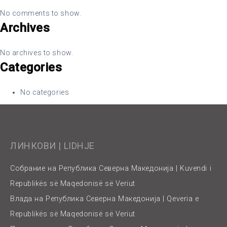
No comments to show.
Archives
No archives to show.
Categories
No categories
ЛИНКОВИ | LIDHJE
Собрание на Република Северна Македонија | Kuvendi i
Republikës së Maqedonisë së Veriut
Влада на Република Северна Македонија | Qeveria e
Republikës së Maqedonisë së Veriut