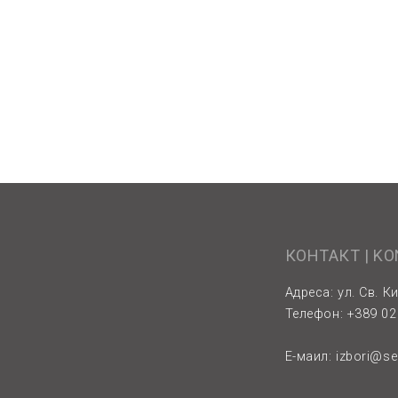
КОНТАКТ | K
Адреса: ул. Св. Ки
Телефон: +389 02 
Е-маил:
izbori@s