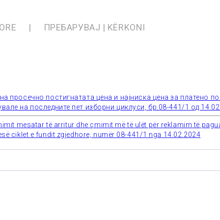
SORE
ПРЕБАРУВАЈ | KËRKONI
 на просечно постигнатата цена и најниска цена за платено 
вале на последните пет изборни циклуси, бр.08-441/1 од 14.0
t mesatar të arritur dhe çmimit më të ulët për reklamim të paguar p
pesë ciklet e fundit zgjedhore, numër 08-441/1 nga 14.02.2024