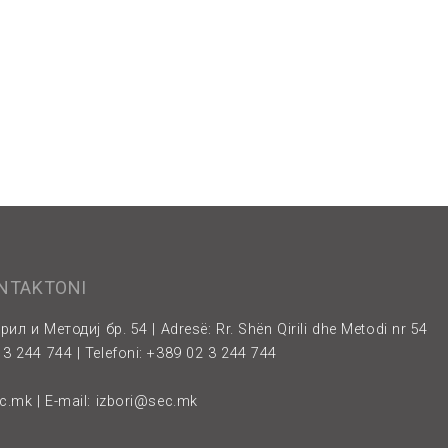
ONTAKTONI
рил и Методиј бр. 54 | Adresë: Rr. Shën Qirili dhe Metodi nr 54
3 244 744 | Telefoni: +389 02 3 244 744
ec.mk
| E-mail:
izbori@sec.mk