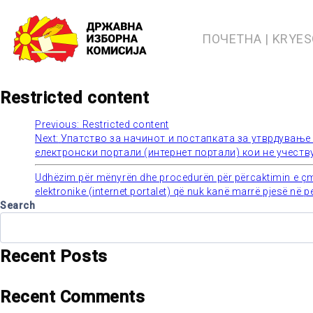
Skip
to
content
ПОЧЕТНА | KRYE
Restricted content
Previous:
Restricted content
Post
Next:
Упатство за начинот и постапката за утврдување
електронски портали (интернет портали) кои не учеству
navigation
Udhëzim për mënyrën dhe procedurën për përcaktimin e çmimi
elektronike (internet portalet) që nuk kanë marrë pjesë në 
Search
Recent Posts
Recent Comments