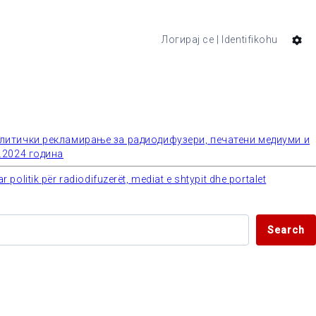
Логирај се | Identifikohu
политички рекламирање за радиодифузери, печатени медиуми и
2.2024 година
olitik për radiodifuzerët, mediat e shtypit dhe portalet
Search