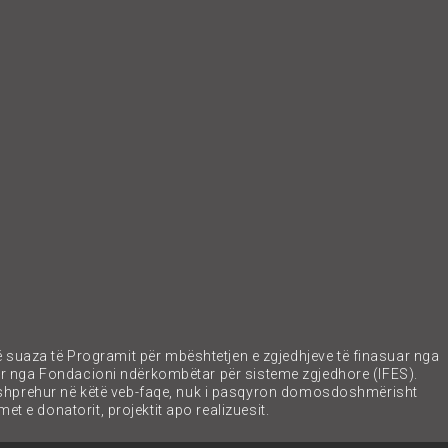
ë suaza të Programit për mbështetjen e zgjedhjeve të finasuar nga
ar nga Fondacioni ndërkombëtar për sisteme zgjedhore (IFES).
 shprehur në këtë veb-faqe, nuk i pasqyron domosdoshmërisht
et e donatorit, projektit apo realizuesit.