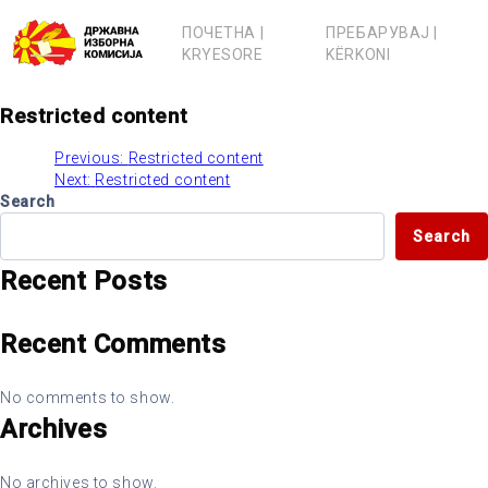
Skip
to
ПОЧЕТНА |
ПРЕБАРУВАЈ |
content
KRYESORE
KËRKONI
Restricted content
Previous:
Restricted content
Post
Next:
Restricted content
Search
navigation
Search
Recent Posts
Recent Comments
No comments to show.
Archives
No archives to show.