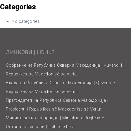
Categories
No categories
ЛИНКОВИ | LIDHJE
Собрание на Република Северна Македонија | Kuvendi i
Republikës së Maqedonisë së Veriut
Влада на Република Северна Македонија | Qeveria e
Republikës së Maqedonisë së Veriut
Претседател на Република Северна Македонија |
Presidenti i Republikës së Maqedonisë së Veriut
Министерство за правда | Ministria e Drejtësisë
Останати линкови | Lidhje të tjera