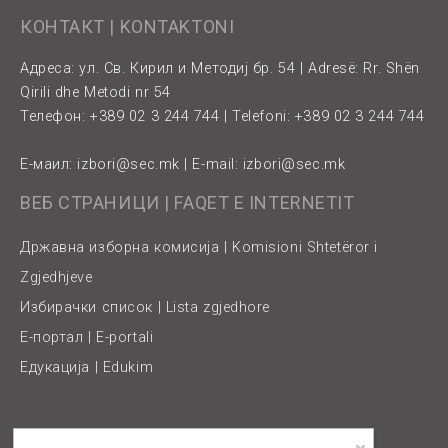
КОНТАКТ | KONTAKTONI
Адреса: ул. Св. Кирил и Методиј бр. 54 | Adresë: Rr. Shën
Qirili dhe Metodi nr 54
Телефон: +389 02 3 244 744 | Telefoni: +389 02 3 244 744
Е-маил:
izbori@sec.mk
| E-mail:
izbori@sec.mk
ВЕБ СТРАНИЦИ | FAQET E INTERNETIT
Државна изборна комисија | Komisioni Shtetëror i
Zgjedhjeve
Избирачки список | Lista zgjedhore
Е-портал | E-portali
Едукација | Edukim