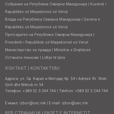
Собрание на Република Северна Македонија | Kuvendi i
Republikës së Maqedonisë së Veriut
Влада на Република Северна Македонија | Qeveria e
Republikës së Maqedonisë së Veriut
Претседател на Република Северна Македонија |
Presidenti i Republikës së Maqedonisë së Veriut
Министерство за правда | Ministria e Drejtësisë
Останати линкови | Lidhje të tjera
КОНТАКТ | KONTAKTONI
Адреса: ул. Св. Кирил и Методиј бр. 54 | Adresë: Rr. Shën
Qirili dhe Metodi nr 54
Телефон: +389 02 3 244 744 | Telefoni: +389 02 3 244 744
Е-маил:
izbori@sec.mk
| E-mail:
izbori@sec.mk
ВЕБ СТРАНИЦИ | FAQET E INTERNETIT