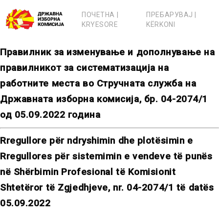
Skip
to
ПОЧЕТНА |
ПРЕБАРУВАЈ |
content
KRYESORE
KËRKONI
Правилник за изменување и дополнување на
правилникот за систематизација на
работните места во Стручната служба на
Државната изборна комисија, бр. 04-2074/1
од 05.09.2022 година
Rregullore për ndryshimin dhe plotësimin e
Rregullores për sistemimin e vendeve të punës
në Shërbimin Profesional të Komisionit
Shtetëror të Zgjedhjeve, nr. 04-2074/1 të datës
05.09.2022