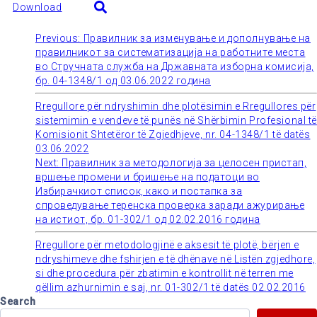
Download
Previous:
Правилник за изменување и дополнување на
Post
правилникот за систематизација на работните места
во Стручната служба на Државната изборна комисија,
navigation
бр. 04-1348/1 од 03.06.2022 година
Rregullore për ndryshimin dhe plotësimin e Rregullores për
sistemimin e vendeve të punës në Shërbimin Profesional të
Komisionit Shtetëror të Zgjedhjeve, nr. 04-1348/1 të datës
03.06.2022
Next:
Правилник за методологија за целосен пристап,
вршење промени и бришење на податоци во
Избирачкиот список, како и постапка за
спроведување теренска проверка заради ажурирање
на истиот, бр. 01-302/1 од 02.02.2016 година
Rregullore për metodologjinë e aksesit të plotë, bërjen e
ndryshimeve dhe fshirjen e të dhënave në Listën zgjedhore,
si dhe procedura për zbatimin e kontrollit në terren me
qëllim azhurnimin e saj, nr. 01-302/1 të datës 02.02.2016
Search