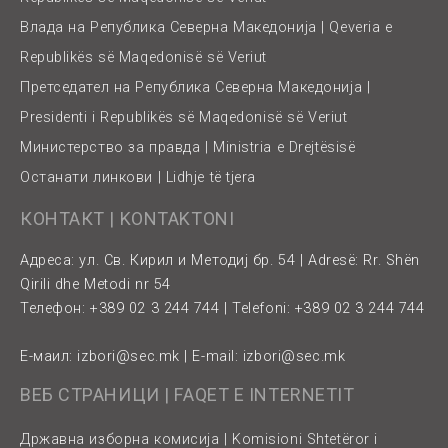
Влада на Република Северна Македонија | Qeveria e
Republikës së Maqedonisë së Veriut
Претседател на Република Северна Македонија |
Presidenti i Republikës së Maqedonisë së Veriut
Министерство за правда | Ministria e Drejtësisë
Останати линкови | Lidhje të tjera
КОНТАКТ | KONTAKTONI
Адреса: ул. Св. Кирил и Методиј бр. 54 | Adresë: Rr. Shën
Qirili dhe Metodi nr 54
Телефон: +389 02 3 244 744 | Telefoni: +389 02 3 244 744
Е-маил:
izbori@sec.mk
| E-mail:
izbori@sec.mk
ВЕБ СТРАНИЦИ | FAQET E INTERNETIT
Државна изборна комисија | Komisioni Shtetëror i