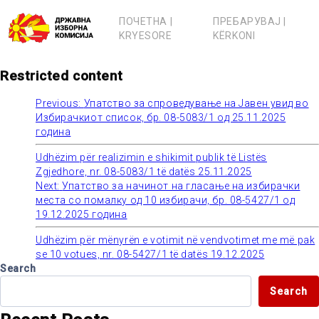
Skip
to
ПОЧЕТНА |
ПРЕБАРУВАЈ |
content
KRYESORE
KËRKONI
Restricted content
Previous:
Упатство за спроведување на Јавен увид во
Post
Избирачкиот список, бр. 08-5083/1 од 25.11.2025
година
navigation
Udhëzim për realizimin e shikimit publik të Listës
Zgjedhore, nr. 08-5083/1 të datës 25.11.2025
Next:
Упатство за начинот на гласање на избирачки
места со помалку од 10 избирачи, бр. 08-5427/1 од
19.12.2025 година
Udhëzim për mënyrën e votimit në vendvotimet me më pak
se 10 votues, nr. 08-5427/1 të datës 19.12.2025
Search
Search