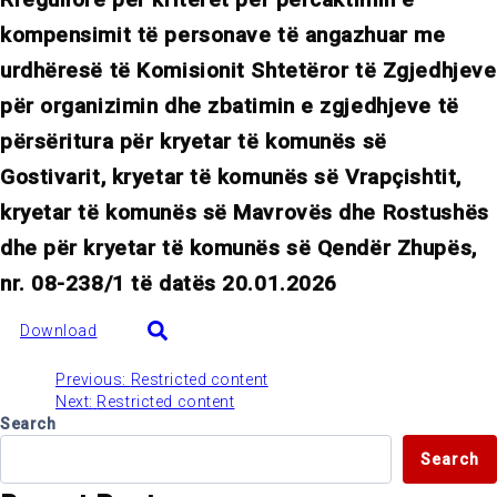
kompensimit të personave të angazhuar me
urdhëresë të Komisionit Shtetëror të Zgjedhjeve
për organizimin dhe zbatimin e zgjedhjeve të
përsëritura për kryetar të komunës së
Gostivarit, kryetar të komunës së Vrapçishtit,
kryetar të komunës së Mavrovës dhe Rostushës
dhe për kryetar të komunës së Qendër Zhupës,
nr. 08-238/1 të datës 20.01.2026
Download
Previous:
Restricted content
Post
Next:
Restricted content
Search
navigation
Search