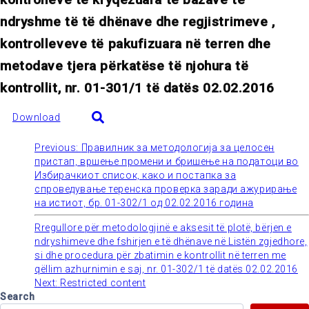
ndryshme të të dhënave dhe regjistrimeve ,
kontrolleveve të pakufizuara në terren dhe
metodave tjera përkatëse të njohura të
kontrollit, nr. 01-301/1 të datës 02.02.2016
Download
Previous:
Правилник за методологија за целосен
Post
пристап, вршење промени и бришење на податоци во
Избирачкиот список, како и постапка за
navigation
спроведување теренска проверка заради ажурирање
на истиот, бр. 01-302/1 од 02.02.2016 година
Rregullore për metodologjinë e aksesit të plotë, bërjen e
ndryshimeve dhe fshirjen e të dhënave në Listën zgjedhore,
si dhe procedura për zbatimin e kontrollit në terren me
qëllim azhurnimin e saj, nr. 01-302/1 të datës 02.02.2016
Next:
Restricted content
Search