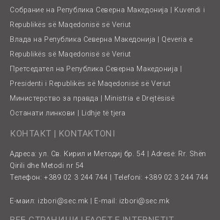
Собрание на Република Северна Македонија | Kuvendi i
Republikës së Maqedonisë së Veriut
Влада на Република Северна Македонија | Qeveria e
Republikës së Maqedonisë së Veriut
Претседател на Република Северна Македонија |
Presidenti i Republikës së Maqedonisë së Veriut
Министерство за правда | Ministria e Drejtësisë
Останати линкови | Lidhje të tjera
КОНТАКТ | KONTAKTONI
Адреса: ул. Св. Кирил и Методиј бр. 54 | Adresë: Rr. Shën
Qirili dhe Metodi nr 54
Телефон: +389 02 3 244 744 | Telefoni: +389 02 3 244 744
Е-маил:
izbori@sec.mk
| E-mail:
izbori@sec.mk
ВЕБ СТРАНИЦИ | FAQET E INTERNETIT