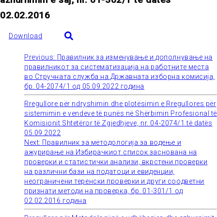
02.02.2016
Download
Previous:
Правилник за изменување и дополнување на
Post
правилникот за систематизација на работните места
во Стручната служба на Државната изборна комисија,
navigation
бр. 04-2074/1 од 05.09.2022 година
Rregullore për ndryshimin dhe plotësimin e Rregullores për
sistemimin e vendeve të punës në Shërbimin Profesional të
Komisionit Shtetëror të Zgjedhjeve, nr. 04-2074/1 të datës
05.09.2022
Next:
Правилник за методологија за водење и
ажурирање на Избирачкиот список заснована на
проверки и статистички анализи, вкрстени проверки
на различни бази на податоци и евиденции,
неограничени теренски проверки и други соодветни
признати методи на проверка, бр. 01-301/1 од
02.02.2016 година