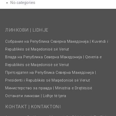
No categories
ЛИНКОВИ | LIDHJE
Собрание на Република Северна Македонија | Kuvendi i
Republikës së Maqedonisë së Veriut
Влада на Република Северна Македонија | Qeveria e
Republikës së Maqedonisë së Veriut
Претседател на Република Северна Македонија |
Presidenti i Republikës së Maqedonisë së Veriut
Министерство за правда | Ministria e Drejtësisë
Останати линкови | Lidhje të tjera
КОНТАКТ | KONTAKTONI