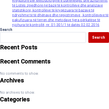
Rregullore për Metodologjinë e udhëheqjes dhe azhurnimit
të Listës zgjedhore në bazë të kontrolleve dhe analizave
statistikore, kontrolleve të kryqëzuara të bazave të
ndryshme të të dhënave dhe regjistrimeve , kontrolleveve të
pakufizuara në terren dhe metodave tjera përkatëse të
njohura të kontrollit, nr. 01-301/1 të datës 02.02.2016
Search
Search
Recent Posts
Recent Comments
No comments to show.
Archives
No archives to show.
Categories