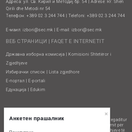
Адреса: ул. Св. Кирил и Методиј бр. 54 | Adresë: Rr. Shën
Qirili dhe Metodi nr 54
Телефон: +389 02 3 244 744 | Telefoni: +389 02 3 244 744
Е-маил:
izbori@sec.mk
| E-mail:
izbori@sec.mk
ВЕБ СТРАНИЦИ | FAQET E INTERNETIT
Државна изборна комисија | Komisioni Shtetëror i
Zgjedhjeve
Избирачки список | Lista zgjedhore
Е-портал | E-portali
Едукација | Edukim
Анкетен прашалник
Оваа веб-страна е
Kjo veb-faqe është pregaditur
изработена во рамките на
në suaza të Programit për
Програмата за поддршка
mbështetjen e zgjedhjeve të
Почитувани,