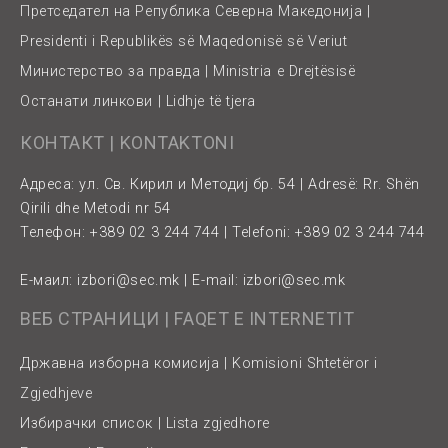
Претседател на Република Северна Македонија |
Presidenti i Republikës së Maqedonisë së Veriut
Министерство за правда | Ministria e Drejtësisë
Останати линкови | Lidhje të tjera
КОНТАКТ | KONTAKTONI
Адреса: ул. Св. Кирил и Методиј бр. 54 | Adresë: Rr. Shën
Qirili dhe Metodi nr 54
Телефон: +389 02 3 244 744 | Telefoni: +389 02 3 244 744
Е-маил:
izbori@sec.mk
| E-mail:
izbori@sec.mk
ВЕБ СТРАНИЦИ | FAQET E INTERNETIT
Државна изборна комисија | Komisioni Shtetëror i
Zgjedhjeve
Избирачки список | Lista zgjedhore