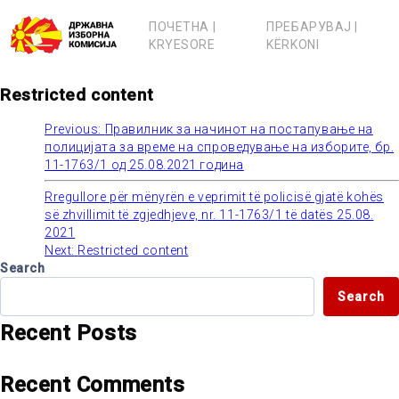
Skip
to
ПОЧЕТНА |
ПРЕБАРУВАЈ |
content
KRYESORE
KËRKONI
Restricted content
Previous:
Правилник за начинот на постапување на
Post
полицијата за време на спроведување на изборите, бр.
11-1763/1 од 25.08.2021 година
navigation
Rregullore për mënyrën e veprimit të policisë gjatë kohës
së zhvillimit të zgjedhjeve, nr. 11-1763/1 të datës 25.08.
2021
Next:
Restricted content
Search
Search
Recent Posts
Recent Comments