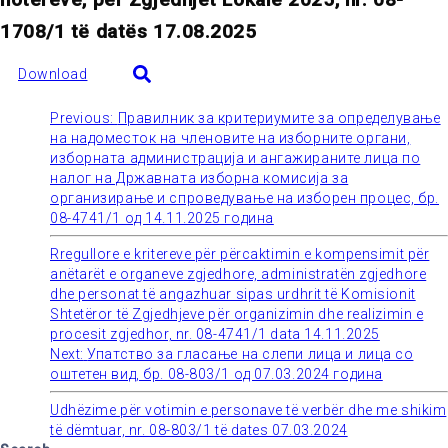
1708/1 të datës 17.08.2025
Download
Previous:
Правилник за критериумите за определување
Post
на надоместок на членовите на изборните органи,
изборната администрација и ангажираните лица по
navigation
налог на Државната изборна комисија за
организирање и спроведување на изборен процес, бр.
08-4741/1 од 14.11.2025 година
Rregullore e kritereve për përcaktimin e kompensimit për
anëtarët e organeve zgjedhore, administratën zgjedhore
dhe personat të angazhuar sipas urdhrit të Komisionit
Shtetëror të Zgjedhjeve për organizimin dhe realizimin e
procesit zgjedhor, nr. 08-4741/1 data 14.11.2025
Next:
Упатство за гласање на слепи лица и лица со
оштетен вид, бр. 08-803/1 од 07.03.2024 година
Udhëzime për votimin e personave të verbër dhe me shikim
të dëmtuar, nr. 08-803/1 të dates 07.03.2024