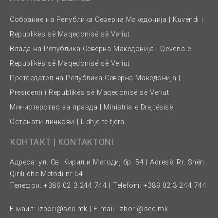
Собрание на Република Северна Македонија | Kuvendi i
Republikës së Maqedonisë së Veriut
Влада на Република Северна Македонија | Qeveria e
Republikës së Maqedonisë së Veriut
Претседател на Република Северна Македонија |
Presidenti i Republikës së Maqedonisë së Veriut
Министерство за правда | Ministria e Drejtësisë
Останати линкови | Lidhje të tjera
КОНТАКТ | KONTAKTONI
Адреса: ул. Св. Кирил и Методиј бр. 54 | Adresë: Rr. Shën
Qirili dhe Metodi nr 54
Телефон: +389 02 3 244 744 | Telefoni: +389 02 3 244 744
Е-маил:
izbori@sec.mk
| E-mail:
izbori@sec.mk