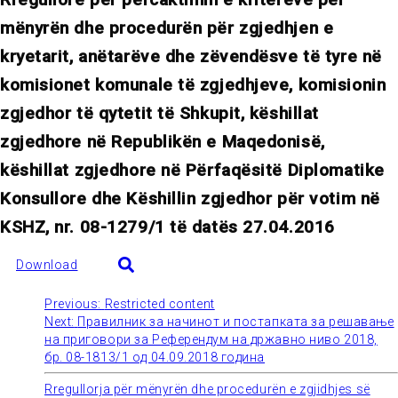
mënyrën dhe procedurën për zgjedhjen e
kryetarit, anëtarëve dhe zëvendësve të tyre në
komisionet komunale të zgjedhjeve, komisionin
zgjedhor të qytetit të Shkupit, këshillat
zgjedhore në Republikën e Maqedonisë,
këshillat zgjedhore në Përfaqësitë Diplomatike
Konsullore dhe Këshillin zgjedhor për votim në
KSHZ, nr. 08-1279/1 të datës 27.04.2016
Download
Previous:
Restricted content
Post
Next:
Правилник за начинот и постапката за решавање
на приговори за Референдум на државно ниво 2018,
navigation
бр. 08-1813/1 од 04.09.2018 година
Rregullorja për mënyrën dhe procedurën e zgjidhjes së