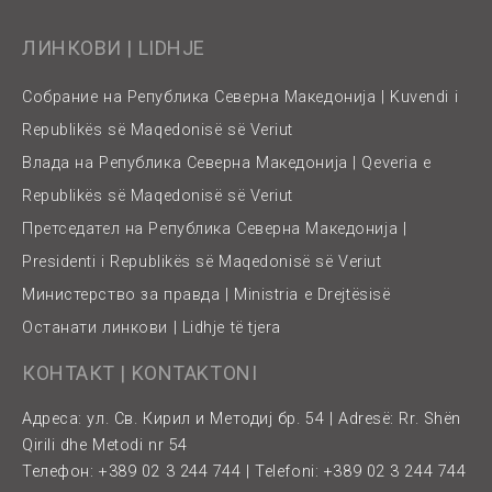
ЛИНКОВИ | LIDHJE
Собрание на Република Северна Македонија | Kuvendi i
Republikës së Maqedonisë së Veriut
Влада на Република Северна Македонија | Qeveria e
Republikës së Maqedonisë së Veriut
Претседател на Република Северна Македонија |
Presidenti i Republikës së Maqedonisë së Veriut
Министерство за правда | Ministria e Drejtësisë
Останати линкови | Lidhje të tjera
КОНТАКТ | KONTAKTONI
Адреса: ул. Св. Кирил и Методиј бр. 54 | Adresë: Rr. Shën
Qirili dhe Metodi nr 54
Телефон: +389 02 3 244 744 | Telefoni: +389 02 3 244 744