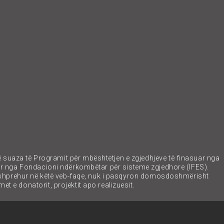
ë suaza të Programit për mbështetjen e zgjedhjeve të finasuar nga
ar nga Fondacioni ndërkombëtar për sisteme zgjedhore (IFES).
 shprehur në këtë veb-faqe, nuk i pasqyron domosdoshmërisht
et e donatorit, projektit apo realizuesit.