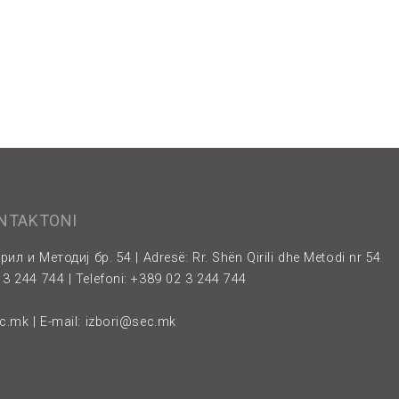
ONTAKTONI
рил и Методиј бр. 54 | Adresë: Rr. Shën Qirili dhe Metodi nr 54
3 244 744 | Telefoni: +389 02 3 244 744
ec.mk
| E-mail:
izbori@sec.mk