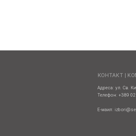
КОНТАКТ | K
Адреса: ул. Св. Ки
Телефон: +389 02 
Е-маил:
izbori@s