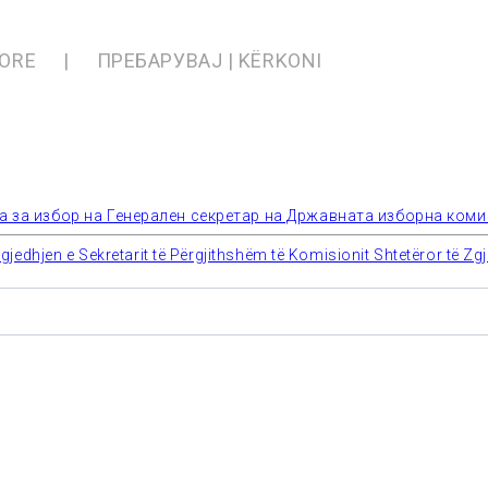
SORE
ПРЕБАРУВАЈ | KËRKONI
 за избор на Генерален секретар на Државната изборна комиси
jedhjen e Sekretarit të Përgjithshëm të Komisionit Shtetëror të Zg