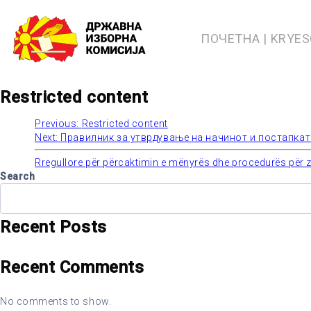
Skip
to
content
ПОЧЕТНА | KRYE
Restricted content
Previous:
Restricted content
Post
Next:
Правилник за утврдување на начинот и постапката
navigation
Rregullore për përcaktimin e mënyrës dhe procedurës për zg
Search
Recent Posts
Recent Comments
No comments to show.