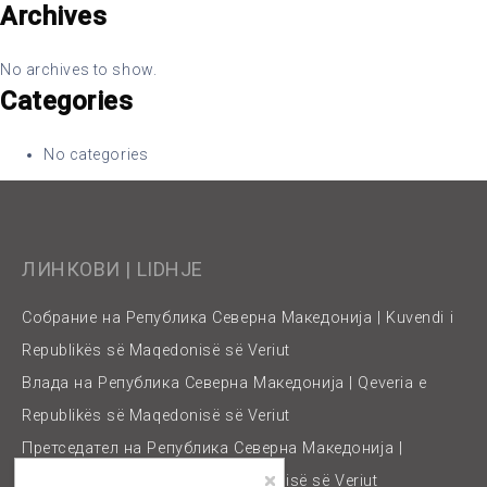
Archives
No archives to show.
Categories
No categories
ЛИНКОВИ | LIDHJE
Собрание на Република Северна Македонија | Kuvendi i
Republikës së Maqedonisë së Veriut
Влада на Република Северна Македонија | Qeveria e
Republikës së Maqedonisë së Veriut
Претседател на Република Северна Македонија |
Presidenti i Republikës së Maqedonisë së Veriut