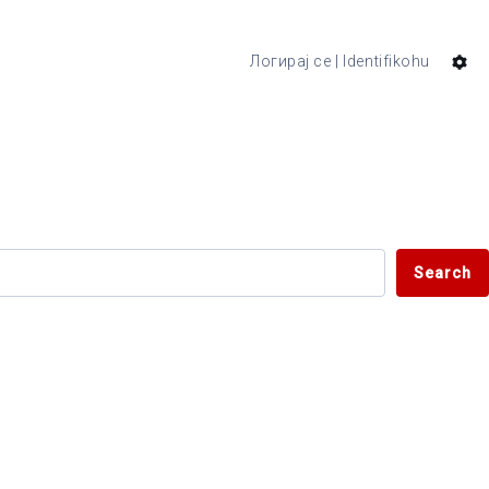
Логирај се | Identifikohu
Search