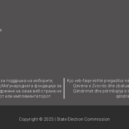
e
 за поддршка на изборите,
Kjo veb-faqe është pregaditur n
д Меѓународната фондација за
Qeveria e Zvicrës dhe zbatu
држини на оваа веб-страна не
Qëndrimet dhe përmbajtja e
тот или имплементаторот.
qëndrim
Copyright © 2025 | State Election Commission