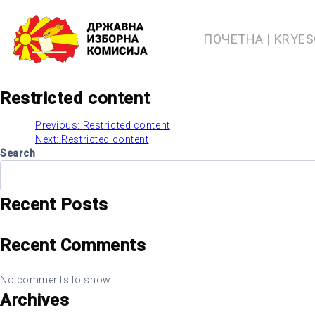
Skip
to
content
ПОЧЕТНА | KRYE
Restricted content
Previous:
Restricted content
Post
Next:
Restricted content
Search
navigation
Recent Posts
Recent Comments
No comments to show.
Archives