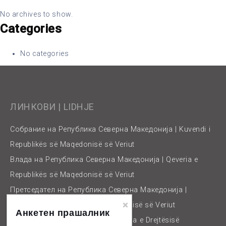
No archives to show.
Categories
No categories
ЛИНКОВИ | LIDHJE
Собрание на Република Северна Македонија | Kuvendi i
Republikës së Maqedonisë së Veriut
Влада на Република Северна Македонија | Qeveria e
Republikës së Maqedonisë së Veriut
Претседател на Република Северна Македонија |
Presidenti i Republikës së Maqedonisë së Veriut
Анкетен прашалник
Министерство за правда | Ministria e Drejtësisë