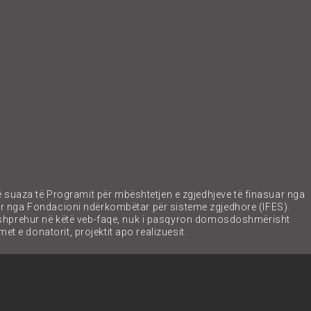
ë suaza të Programit për mbështetjen e zgjedhjeve të finasuar nga
ar nga Fondacioni ndërkombëtar për sisteme zgjedhore (IFES).
 shprehur në këtë veb-faqe, nuk i pasqyron domosdoshmërisht
et e donatorit, projektit apo realizuesit.