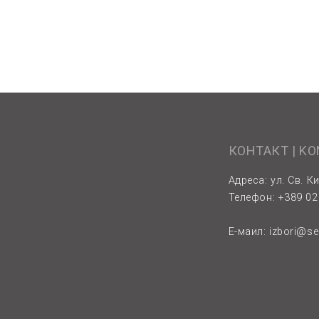
КОНТАКТ | K
Адреса: ул. Св. Ки
Телефон: +389 02 
Е-маил:
izbori@s