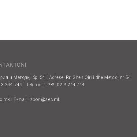
ONTAKTONI
рил и Методиј бр. 54 | Adresë: Rr. Shën Qirili dhe Metodi nr 54
3 244 744 | Telefoni: +389 02 3 244 744
ec.mk
| E-mail:
izbori@sec.mk