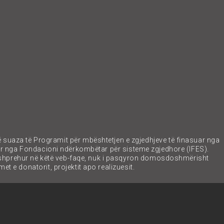
ë suaza të Programit për mbështetjen e zgjedhjeve të finasuar nga
ar nga Fondacioni ndërkombëtar për sisteme zgjedhore (IFES).
 shprehur në këtë veb-faqe, nuk i pasqyron domosdoshmërisht
et e donatorit, projektit apo realizuesit.