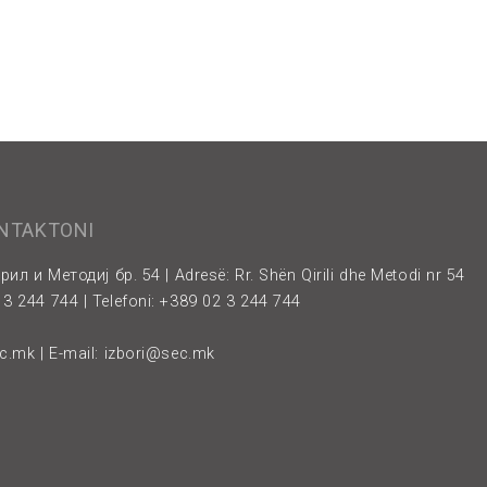
ONTAKTONI
рил и Методиј бр. 54 | Adresë: Rr. Shën Qirili dhe Metodi nr 54
3 244 744 | Telefoni: +389 02 3 244 744
ec.mk
| E-mail:
izbori@sec.mk