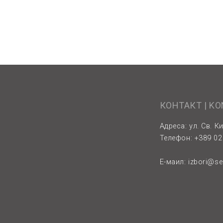
КОНТАКТ | K
Адреса: ул. Св. Ки
Телефон: +389 02 
Е-маил:
izbori@s