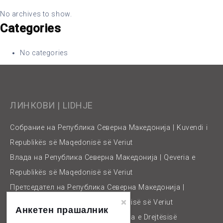
No archives to show.
Categories
No categories
ЛИНКОВИ | LIDHJE
Собрание на Република Северна Македонија | Kuvendi i
Republikës së Maqedonisë së Veriut
Влада на Република Северна Македонија | Qeveria e
Republikës së Maqedonisë së Veriut
Претседател на Република Северна Македонија |
Presidenti i Republikës së Maqedonisë së Veriut
Анкетен прашалник
Министерство за правда | Ministria e Drejtësisë