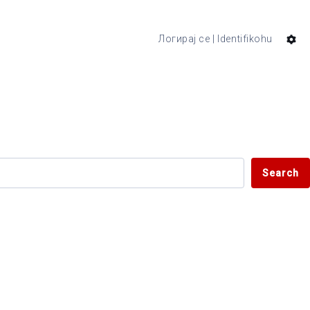
Логирај се | Identifikohu
Search