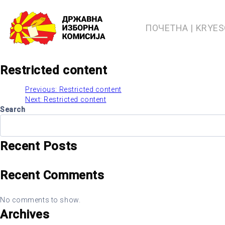
Skip
to
content
ПОЧЕТНА | KRYE
Restricted content
Previous:
Restricted content
Post
Next:
Restricted content
Search
navigation
Recent Posts
Recent Comments
No comments to show.
Archives