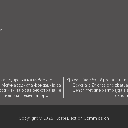
e
 за поддршка на изборите,
Kjo veb-faqe është pregaditur n
д Меѓународната фондација за
Qeveria e Zvicrës dhe zbatu
држини на оваа веб-страна не
Qëndrimet dhe përmbajtja e
тот или имплементаторот.
qëndrim
Copyright © 2025 | State Election Commission