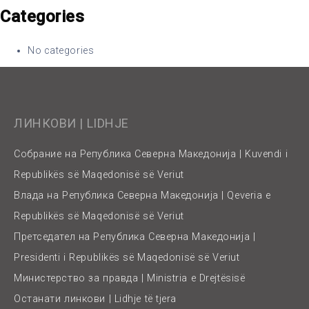
Categories
No categories
ЛИНКОВИ | LIDHJE
Собрание на Република Северна Македонија | Kuvendi i
Republikës së Maqedonisë së Veriut
Влада на Република Северна Македонија | Qeveria e
Republikës së Maqedonisë së Veriut
Претседател на Република Северна Македонија |
Presidenti i Republikës së Maqedonisë së Veriut
Министерство за правда | Ministria e Drejtësisë
Останати линкови | Lidhje të tjera