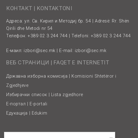
КОНТАКТ | KONTAKTONI
Адреса: ул. Св. Кирил и Методиј бр. 54 | Adresë: Rr. Shën
Qirili dhe Metodi nr 54
Телефон: +389 02 3 244 744 | Telefoni: +389 02 3 244 744
Е-маил:
izbori@sec.mk
| E-mail:
izbori@sec.mk
ВЕБ СТРАНИЦИ | FAQET E INTERNETIT
Државна изборна комисија | Komisioni Shtetëror i
Zgjedhjeve
Избирачки список | Lista zgjedhore
Е-портал | E-portali
Едукација | Edukim