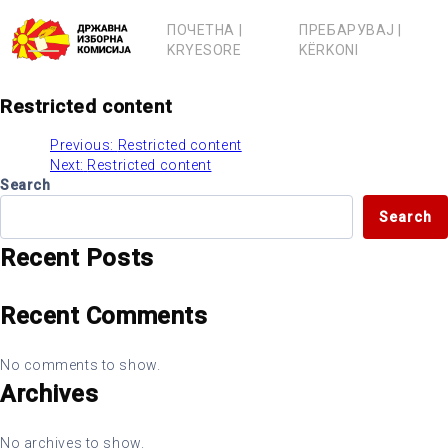
Skip
to
ПОЧЕТНА |
ПРЕБАРУВАЈ |
content
KRYESORE
KËRKONI
Restricted content
Previous:
Restricted content
Post
Next:
Restricted content
Search
navigation
Search
Recent Posts
Recent Comments
No comments to show.
Archives
No archives to show.