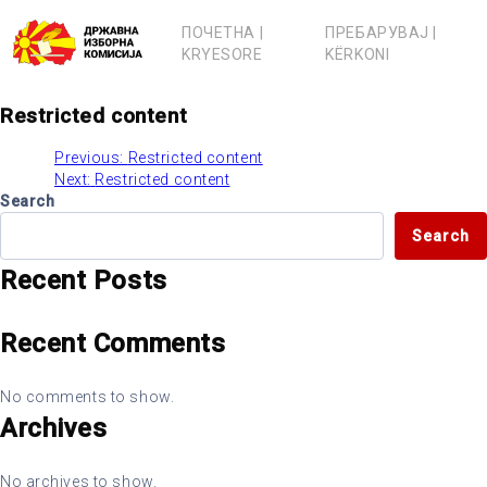
Skip
to
ПОЧЕТНА |
ПРЕБАРУВАЈ |
content
KRYESORE
KËRKONI
Restricted content
Previous:
Restricted content
Post
Next:
Restricted content
Search
navigation
Search
Recent Posts
Recent Comments
No comments to show.
Archives
No archives to show.