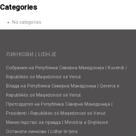
Categories
No categories
ЛИНКОВИ | LIDHJE
Собрание на Република Северна Македонија | Kuvendi i
Republikës së Maqedonisë së Veriut
Влада на Република Северна Македонија | Qeveria e
Republikës së Maqedonisë së Veriut
Претседател на Република Северна Македонија |
Presidenti i Republikës së Maqedonisë së Veriut
Министерство за правда | Ministria e Drejtësisë
Останати линкови | Lidhje të tjera