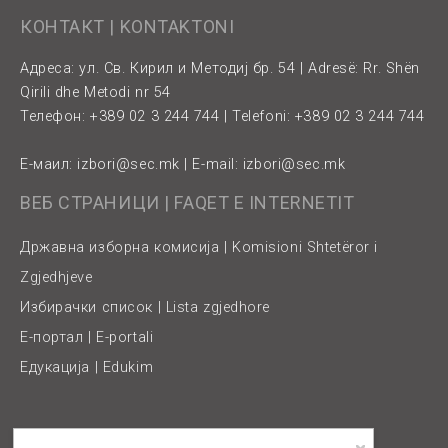
КОНТАКТ | KONTAKTONI
Адреса: ул. Св. Кирил и Методиј бр. 54 | Adresë: Rr. Shën
Qirili dhe Metodi nr 54
Телефон: +389 02 3 244 744 | Telefoni: +389 02 3 244 744
Е-маил:
izbori@sec.mk
| E-mail:
izbori@sec.mk
ВЕБ СТРАНИЦИ | FAQET E INTERNETIT
Државна изборна комисија | Komisioni Shtetëror i
Zgjedhjeve
Избирачки список | Lista zgjedhore
Е-портал | E-portali
Едукација | Edukim