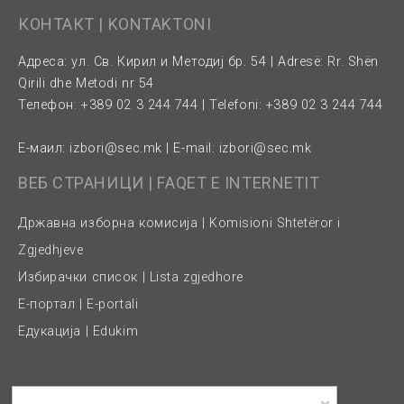
КОНТАКТ | KONTAKTONI
Адреса: ул. Св. Кирил и Методиј бр. 54 | Adresë: Rr. Shën
Qirili dhe Metodi nr 54
Телефон: +389 02 3 244 744 | Telefoni: +389 02 3 244 744
Е-маил:
izbori@sec.mk
| E-mail:
izbori@sec.mk
ВЕБ СТРАНИЦИ | FAQET E INTERNETIT
Државна изборна комисија | Komisioni Shtetëror i
Zgjedhjeve
Избирачки список | Lista zgjedhore
Е-портал | E-portali
Едукација | Edukim