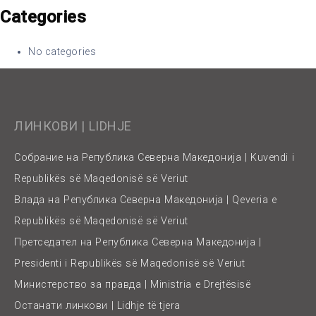
Categories
No categories
ЛИНКОВИ | LIDHJE
Собрание на Република Северна Македонија | Kuvendi i
Republikës së Maqedonisë së Veriut
Влада на Република Северна Македонија | Qeveria e
Republikës së Maqedonisë së Veriut
Претседател на Република Северна Македонија |
Presidenti i Republikës së Maqedonisë së Veriut
Министерство за правда | Ministria e Drejtësisë
Останати линкови | Lidhje të tjera