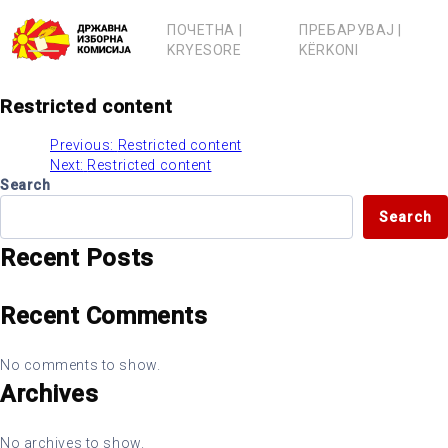
Skip
to
ПОЧЕТНА |
ПРЕБАРУВАЈ |
content
KRYESORE
KËRKONI
Restricted content
Previous:
Restricted content
Post
Next:
Restricted content
Search
navigation
Search
Recent Posts
Recent Comments
No comments to show.
Archives
No archives to show.