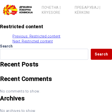
Skip
to
ПОЧЕТНА |
ПРЕБАРУВАЈ |
content
KRYESORE
KËRKONI
Restricted content
Previous:
Restricted content
Post
Next:
Restricted content
Search
navigation
Search
Recent Posts
Recent Comments
No comments to show.
Archives
No archives to show.