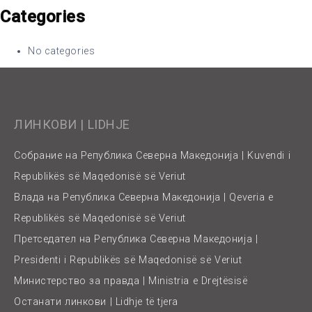
Categories
No categories
ЛИНКОВИ | LIDHJE
Собрание на Република Северна Македонија | Kuvendi i
Republikës së Maqedonisë së Veriut
Влада на Република Северна Македонија | Qeveria e
Republikës së Maqedonisë së Veriut
Претседател на Република Северна Македонија |
Presidenti i Republikës së Maqedonisë së Veriut
Министерство за правда | Ministria e Drejtësisë
Останати линкови | Lidhje të tjera