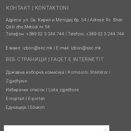
КОНТАКТ | KONTAKTONI
Адреса: ул. Св. Кирил и Методиј бр. 54 | Adresë: Rr. Shën
Qirili dhe Metodi nr 54
Телефон: +389 02 3 244 744 | Telefoni: +389 02 3 244 744
Е-маил:
izbori@sec.mk
| E-mail:
izbori@sec.mk
ВЕБ СТРАНИЦИ | FAQET E INTERNETIT
Државна изборна комисија | Komisioni Shtetëror i
Zgjedhjeve
Избирачки список | Lista zgjedhore
Е-портал | E-portali
Едукација | Edukim