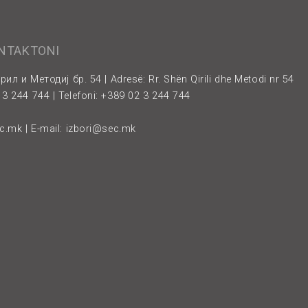
ONTAKTONI
рил и Методиј бр. 54 | Adresë: Rr. Shën Qirili dhe Metodi nr 54
3 244 744 | Telefoni: +389 02 3 244 744
ec.mk
| E-mail:
izbori@sec.mk