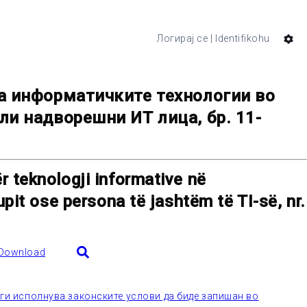
Логирај се | Identifikohu
за информатичките технологии во
ли надворешни ИТ лица, бр. 11-
 teknologji informative në
pit ose persona të jashtëm të TI-së, nr.
Download
 ги исполнува законските услови да биде запишан во