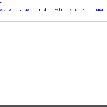
а
ë votës për votuesin që në ditën e votimit plotëson kushtet ligjore p