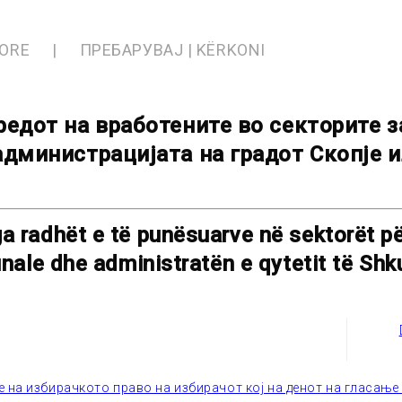
SORE
ПРЕБАРУВАЈ | KËRKONI
редот на вработените во секторите 
администрацијата на градот Скопје и
 radhët e të punësuarve në sektorët për
nale dhe administratën e qytetit të Shku
 на избирачкото право на избирачот кој на денот на гласање