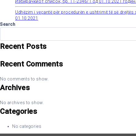
Избирачкиот список, бр. 11-2346/1 од 01.10.2021 годин
navigation
Udhëzim i veçantë për procedurën e ushtrimit të së drejtës s
01.10.2021
Search
Recent Posts
Recent Comments
No comments to show.
Archives
No archives to show.
Categories
No categories