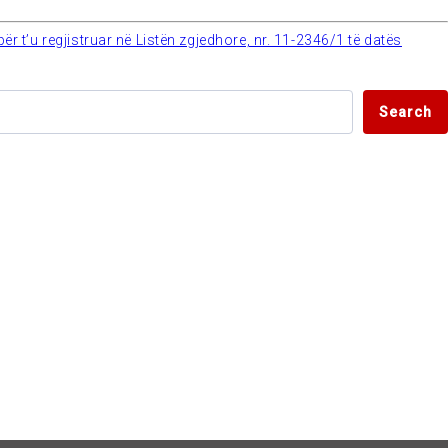
ër t’u regjistruar në Listën zgjedhore, nr. 11-2346/1 të datës
Search