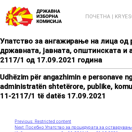
Skip
to
content
ПОЧЕТНА | KRYE
Упатство за ангажирање на лица од 
државната, јавната, општинската и 
2117/1 од 17.09.2021 година
Udhëzim për angazhimin e personave nga
administratën shtetërore, publike, komu
11-2117/1 të datës 17.09.2021
Previous:
Restricted content
Post
Next:
Посебно Упатство за процедурата за остварување