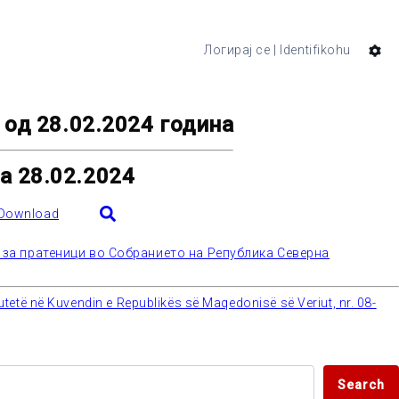
Логирај се | Identifikohu
 од 28.02.2024 година
ga 28.02.2024
Download
и за пратеници во Собранието на Република Северна
tetë në Kuvendin e Republikës së Maqedonisë së Veriut, nr. 08-
Search