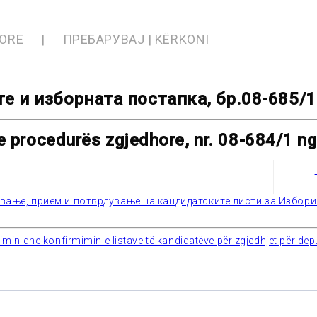
SORE
ПРЕБАРУВАЈ | KËRKONI
е и изборната постапка, бр.08-685/1
e procedurës zgjedhore, nr. 08-684/1 n
ување, прием и потврдување на кандидатските листи за Избор
n dhe konfirmimin e listave të kandidatëve për zgjedhjet për depu