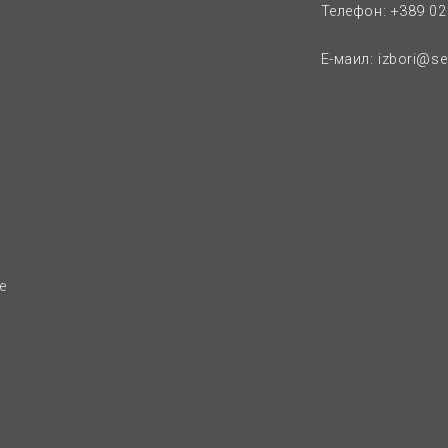
Телефон: +389 02 
Е-маил:
izbori@s
e