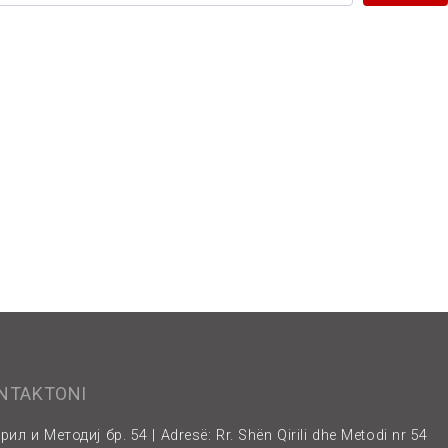
ONTAKTONI
рил и Методиј бр. 54 | Adresë: Rr. Shën Qirili dhe Metodi nr 54