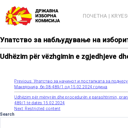
Skip
to
content
ПОЧЕТНА | KRYE
Упатство за набљудување на изборит
Udhëzim për vëzhgimin e zgjedhjeve dh
Previous:
Упатство за начинот и постапката за поднес
Post
Македонија, бр.08-489/1 од 15.02.2024 година
navigation
Udhëzim për mënyrën dhe procedurën e parashtrimin, pranimi
489/1 të datës 15.02.2024
Next:
Restricted content
Search