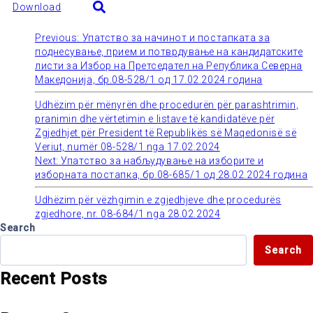
Download
Previous:
Упатство за начинот и постапката за
Post
поднесување, прием и потврдување на кандидатските
листи за Избор на Претседател на Република Северна
navigation
Македонија, бр.08-528/1 од 17.02.2024 година
Udhëzim për mënyrën dhe procedurën për parashtrimin,
pranimin dhe vërtetimin e listave të kandidatëve për
Zgjedhjet për President të Republikës së Maqedonisë së
Veriut, numër 08-528/1 nga 17.02.2024
Next:
Упатство за набљудување на изборите и
изборната постапка, бр.08-685/1 од 28.02.2024 година
Udhëzim për vëzhgimin e zgjedhjeve dhe procedurës
zgjedhore, nr. 08-684/1 nga 28.02.2024
Search
Search
Recent Posts