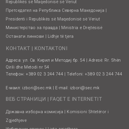
Republikës së Maqedonisë së Veriut
Претседател на Република Северна Македонија |
Presidenti i Republikës së Maqedonisë së Veriut
Министерство за правда | Ministria e Drejtësisë
Останати линкови | Lidhje të tjera
КОНТАКТ | KONTAKTONI
Адреса: ул. Св. Кирил и Методиј бр. 54 | Adresë: Rr. Shën
Qirili dhe Metodi nr 54
Телефон: +389 02 3 244 744 | Telefoni: +389 02 3 244 744
Е-маил:
izbori@sec.mk
| E-mail:
izbori@sec.mk
ВЕБ СТРАНИЦИ | FAQET E INTERNETIT
Државна изборна комисија | Komisioni Shtetëror i
Zgjedhjeve