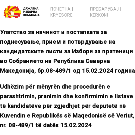
Skip
to
ПОЧЕТНА |
ПРЕБАРУВАЈ |
content
KRYESORE
KËRKONI
Упатство за начинот и постапката за
поднесување, прием и потврдување на
кандидатските листи за Избори за пратеници
во Собранието на Република Северна
Македонија, бр.08-489/1 од 15.02.2024 година
Udhëzim për mënyrën dhe procedurën e
parashtrimin, pranimin dhe konfirmimin e listave
të kandidatëve për zgjedhjet për deputetë në
Kuvendin e Republikës së Maqedonisë së Veriut,
nr. 08-489/1 të datës 15.02.2024