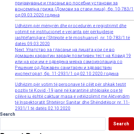
пријавување и гласање во посебни установи за
вонсемејна грижа (Домови за стари лица), бр. 10-783/1
navigation
од 09.03.2020 година
Udhëzim për mënyrën dhe procedurën e regjistrimit dhe
votimit në institucionet e veçanta për përkujdesje
jashtëfamiljare (Shtëpitë e të moshuarve), nr. 10-783/1 të
datës 09.03.2020
Next:
Упатство за гласање на лицата кои се во
домашен карантин заради позитивен тест на Ковид 19
или на кои им е одредена мерка самоизолација со
Решение од Државен санитарен и здравствен
инспекторат, бр. 11-2931/1 од 02.10.2020 година
Udhëzim për votim të personave të cilët për shkak testit
pozitiv të Kovid -19 janë në karantinë shtëpiake ose të
cilëve iu është caktuar masa e vetëizolimit me Aktvendim
të Inspektoratit Shtetëror Sanitar dhe Shëndetësor nr. 11-
2931/1 të datës 02.10.2020
Search
Search