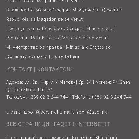
Republikës së Maqedonisë së Veriut
Влада на Република Северна Македонија | Qeveria e
Republikës së Maqedonisë së Veriut
Претседател на Република Северна Македонија |
Presidenti i Republikës së Maqedonisë së Veriut
Министерство за правда | Ministria e Drejtësisë
Останати линкови | Lidhje të tjera
КОНТАКТ | KONTAKTONI
Адреса: ул. Св. Кирил и Методиј бр. 54 | Adresë: Rr. Shën
Qirili dhe Metodi nr 54
Телефон: +389 02 3 244 744 | Telefoni: +389 02 3 244 744
Е-маил:
izbori@sec.mk
| E-mail:
izbori@sec.mk
ВЕБ СТРАНИЦИ | FAQET E INTERNETIT
Државна изборна комисија | Komisioni Shtetëror i