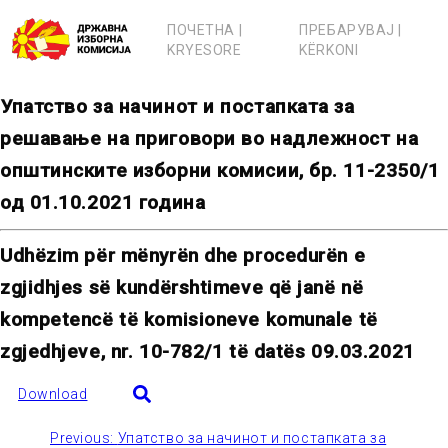
Skip
to
ПОЧЕТНА |
ПРЕБАРУВАЈ |
content
KRYESORE
KËRKONI
Упатство за начинот и постапката за
решавање на приговори во надлежност на
општинските изборни комисии, бр. 11-2350/1
од 01.10.2021 година
Udhëzim për mënyrën dhe procedurën e
zgjidhjes së kundërshtimeve që janë në
kompetencë të komisioneve komunale të
zgjedhjeve, nr. 10-782/1 të datës 09.03.2021
Download
Previous:
Упатство за начинот и постапката за
Post