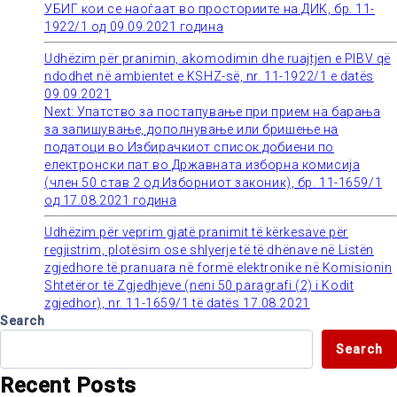
УБИГ кои се наоѓаат во просториите на ДИК, бр. 11-
1922/1 од 09.09.2021 година
navigation
Udhëzim për pranimin, akomodimin dhe ruajtjen e PIBV që
ndodhet në ambientet e KSHZ-së, nr. 11-1922/1 e datës
09.09.2021
Next:
Упатство за постапување при прием на барања
за запишување, дополнување или бришење на
податоци во Избирачкиот список добиени по
електронски пат во Државната изборна комисија
(член 50 став 2 од Изборниот законик), бр. 11-1659/1
од 17.08.2021 година
Udhëzim për veprim gjatë pranimit të kërkesave për
regjistrim, plotësim ose shlyerje të të dhënave në Listën
zgjedhore të pranuara në formë elektronike në Komisionin
Shtetëror të Zgjedhjeve (neni 50 paragrafi (2) i Kodit
zgjedhor), nr. 11-1659/1 të datës 17.08.2021
Search
Search
Recent Posts