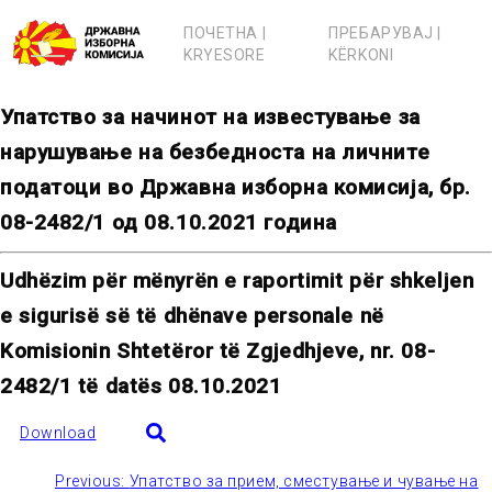
Skip
to
ПОЧЕТНА |
ПРЕБАРУВАЈ |
content
KRYESORE
KËRKONI
Упатство за начинот на известување за
нарушување на безбедноста на личните
податоци во Државна изборна комисија, бр.
08-2482/1 од 08.10.2021 година
Udhëzim për mënyrën e raportimit për shkeljen
e sigurisë së të dhënave personale në
Komisionin Shtetëror të Zgjedhjeve, nr. 08-
2482/1 të datës 08.10.2021
Download
Previous:
Упатство за прием, сместување и чување на
Post