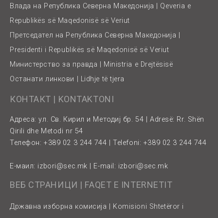
Влада на Република Северна Македонија | Qeveria e
Republikës së Maqedonisë së Veriut
Претседател на Република Северна Македонија |
Presidenti i Republikës së Maqedonisë së Veriut
Министерство за правда | Ministria e Drejtësisë
Останати линкови | Lidhje të tjera
КОНТАКТ | KONTAKTONI
Адреса: ул. Св. Кирил и Методиј бр. 54 | Adresë: Rr. Shën
Qirili dhe Metodi nr 54
Телефон: +389 02 3 244 744 | Telefoni: +389 02 3 244 744
Е-маил:
izbori@sec.mk
| E-mail:
izbori@sec.mk
ВЕБ СТРАНИЦИ | FAQET E INTERNETIT
Државна изборна комисија | Komisioni Shtetëror i