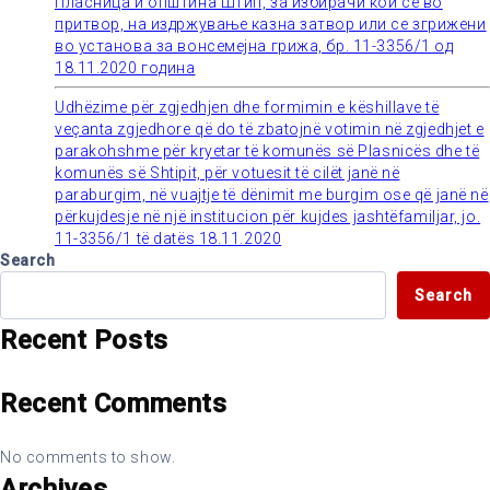
Пласница и општина Штип, за избирачи кои се во
притвор, на издржување казна затвор или се згрижени
во установа за вонсемејна грижа, бр. 11-3356/1 од
18.11.2020 година
Udhëzime për zgjedhjen dhe formimin e këshillave të
veçanta zgjedhore që do të zbatojnë votimin në zgjedhjet e
parakohshme për kryetar të komunës së Plasnicës dhe të
komunës së Shtipit, për votuesit të cilët janë në
paraburgim, në vuajtje të dënimit me burgim ose që janë në
përkujdesje në një institucion për kujdes jashtëfamiljar, jo.
11-3356/1 të datës 18.11.2020
Search
Search
Recent Posts
Recent Comments
No comments to show.
Archives