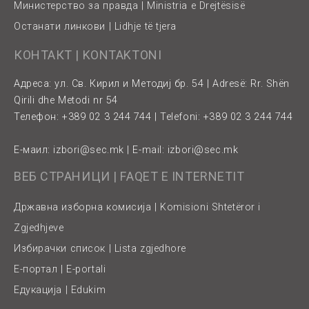
Министерство за правда | Ministria e Drejtësisë
Останати линкови | Lidhje të tjera
КОНТАКТ | KONTAKTONI
Адреса: ул. Св. Кирил и Методиј бр. 54 | Adresë: Rr. Shën
Qirili dhe Metodi nr 54
Телефон: +389 02 3 244 744 | Telefoni: +389 02 3 244 744
Е-маил:
izbori@sec.mk
| E-mail:
izbori@sec.mk
ВЕБ СТРАНИЦИ | FAQET E INTERNETIT
Државна изборна комисија | Komisioni Shtetëror i
Zgjedhjeve
Избирачки список | Lista zgjedhore
Е-портал | E-portali
Едукација | Edukim