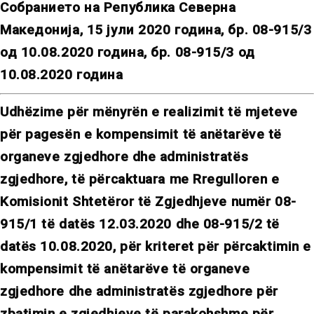
Собранието на Република Северна
Македонија, 15 јули 2020 година, бр. 08-915/3
од 10.08.2020 година, бр. 08-915/3 од
10.08.2020 година
Udhëzime për mënyrën e realizimit të mjeteve
për pagesën e kompensimit të anëtarëve të
organeve zgjedhore dhe administratës
zgjedhore, të përcaktuara me Rregulloren e
Komisionit Shtetëror të Zgjedhjeve numër 08-
915/1 të datës 12.03.2020 dhe 08-915/2 të
datës 10.08.2020, për kriteret për përcaktimin e
kompensimit të anëtarëve të organeve
zgjedhore dhe administratës zgjedhore për
zbatimin e zgjedhjeve të parakohshme për