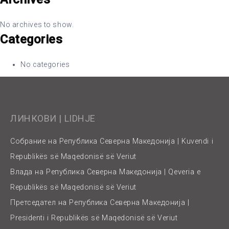
No archives to show.
Categories
No categories
ЛИНКОВИ | LIDHJE
Собрание на Република Северна Македонија | Kuvendi i
Republikës së Maqedonisë së Veriut
Влада на Република Северна Македонија | Qeveria e
Republikës së Maqedonisë së Veriut
Претседател на Република Северна Македонија |
Presidenti i Republikës së Maqedonisë së Veriut