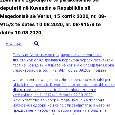
deputetë në Kuvendin e Republikës së
Maqedonisë së Veriut, 15 korrik 2020, nr. 08-
915/3 të datës 10.08.2020, nr. 08-915/3 të
datës 10.08.2020
Download
Previous:
Упатство за пријавување и гласање на
Post
лицата кои се во домашен карантин заради позитивен
тест на Ковид-19 и лицата на кои им е определна мерка
navigation
самоизолација, бр. 11-2194/1 од 22.09.2021 година
Udhëzim për paraqitje dhe votim të personave të cilët për
shkak testit pozitiv të Kovid -19 janë në karantinë shtëpiake
dhe personave të cilëve iu është caktuar masa e
vetëizolimit, nr. 11-2194/1 të datës 22.09.2021
Next:
Упатство за избор и формирање на посебни
избирачки одбори кои ќе го спроведат гласањето на
предвремени избори за градоначалник на општина