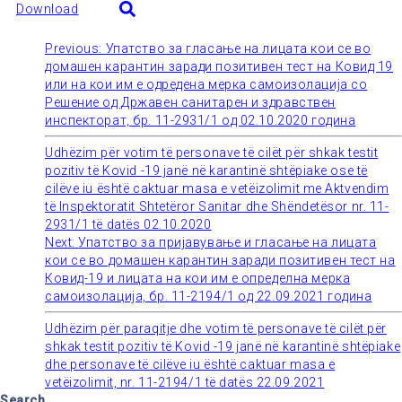
Download
Previous:
Упатство за гласање на лицата кои се во
Post
домашен карантин заради позитивен тест на Ковид 19
или на кои им е одредена мерка самоизолација со
navigation
Решение од Државен санитарен и здравствен
инспекторат, бр. 11-2931/1 од 02.10.2020 година
Udhëzim për votim të personave të cilët për shkak testit
pozitiv të Kovid -19 janë në karantinë shtëpiake ose të
cilëve iu është caktuar masa e vetëizolimit me Aktvendim
të Inspektoratit Shtetëror Sanitar dhe Shëndetësor nr. 11-
2931/1 të datës 02.10.2020
Next:
Упатство за пријавување и гласање на лицата
кои се во домашен карантин заради позитивен тест на
Ковид-19 и лицата на кои им е определна мерка
самоизолација, бр. 11-2194/1 од 22.09.2021 година
Udhëzim për paraqitje dhe votim të personave të cilët për
shkak testit pozitiv të Kovid -19 janë në karantinë shtëpiake
dhe personave të cilëve iu është caktuar masa e
vetëizolimit, nr. 11-2194/1 të datës 22.09.2021
Search