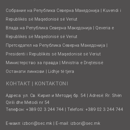
Собрание на Република Северна Македонија | Kuvendi i
Republikës së Maqedonisë së Veriut
Влада на Република Северна Македонија | Qeveria e
Republikës së Maqedonisë së Veriut
Претседател на Република Северна Македонија |
Presidenti i Republikës së Maqedonisë së Veriut
Министерство за правда | Ministria e Drejtësisë
Останати линкови | Lidhje të tjera
КОНТАКТ | KONTAKTONI
Адреса: ул. Св. Кирил и Методиј бр. 54 | Adresë: Rr. Shën
Qirili dhe Metodi nr 54
Телефон: +389 02 3 244 744 | Telefoni: +389 02 3 244 744
Е-маил:
izbori@sec.mk
| E-mail:
izbori@sec.mk