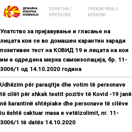
Skip
to
ПОЧЕТНА |
ПРЕБАРУВАЈ |
content
KRYESORE
KËRKONI
Упатство за пријавување и гласање на
лицата кои се во домашен карантин заради
позитивен тест на КОВИД 19 и лицата на кои
им е одредена мерка самоизолација, бр. 11-
3006/1 од 14.10.2020 година
Udhëzim për paraqitje dhe votim të personave
të cilët për shkak testit pozitiv të Kovid -19 janë
në karantinë shtëpiake dhe personave të cilëve
iu është caktuar masa e vetëizolimit, nr. 11-
3006/1 të datës 14.10.2020